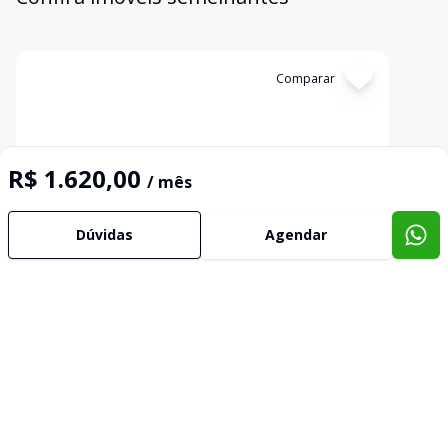
Cód:
350
Comparar
R$ 1.620,00
/ mês
Dúvidas
Agendar
Loja
...
Vila São Geraldo, Barão De Cocais - MG
R$ 1.620,00
/ mês