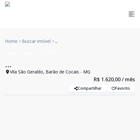
Home
Buscar imóvel
...
Loja
Aluguel
Cód:
370
...
Vila São Geraldo, Barão de Cocais - MG
R$ 1.620,00
/ mês
Compartilhar
Favorito