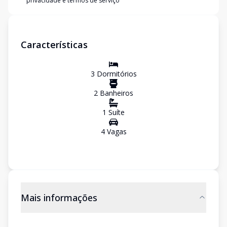
privacidade e termos de serviço
Características
3
Dormitório
s
2
Banheiro
s
1
Suíte
4
Vaga
s
Mais informações