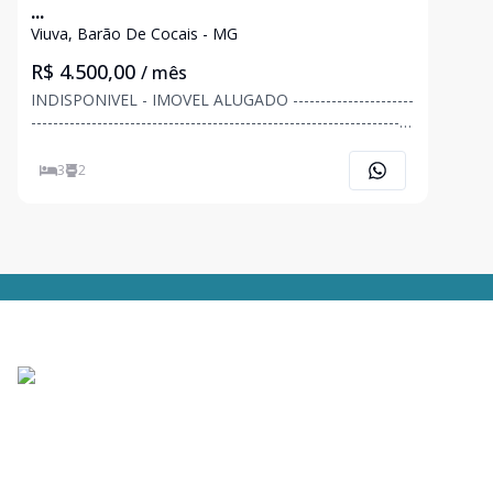
...
Viuva, Barão De Cocais - MG
R$ 4.500,00
/ mês
INDISPONIVEL - IMOVEL ALUGADO ----------------------
--------------------------------------------------------------------
CASA 02 PAVIMENTOS COM QUINTAL PORTÃO
ELETRONICO
3
2