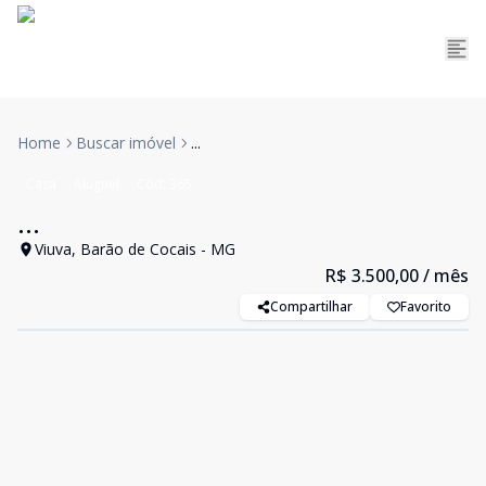
Home
Buscar imóvel
...
Casa
Aluguel
Cód:
365
...
Viuva, Barão de Cocais - MG
R$ 3.500,00
/ mês
Compartilhar
Favorito