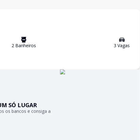
2
Banheiro
s
3
Vaga
s
UM SÓ LUGAR
s os bancos e consiga a