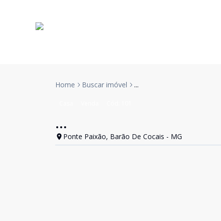
Home
Buscar imóvel
...
Casa
Venda
Cód:
101
...
Ponte Paixão, Barão De Cocais - MG