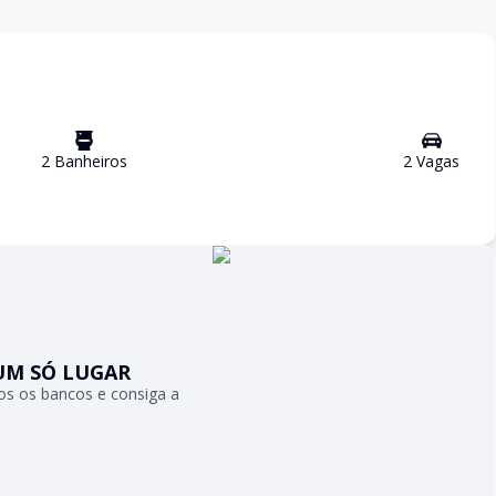
2
Banheiro
s
2
Vaga
s
UM SÓ LUGAR
s os bancos e consiga a