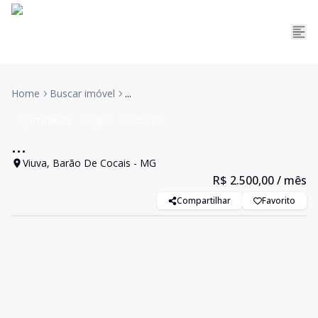
Home
Buscar imóvel
...
Apartamento
Aluguel
Cód:
330
...
Viuva, Barão De Cocais - MG
R$ 2.500,00
/ mês
Compartilhar
Favorito