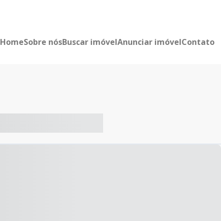
Home
Sobre nós
Buscar imóvel
Anunciar imóvel
Contato
-- ----- ----- --- ------