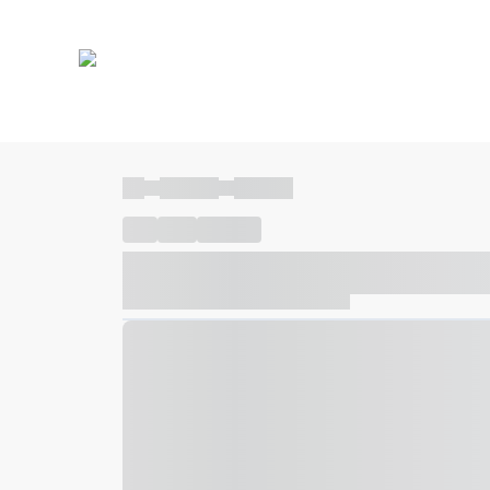
----
----- -----
----- -----
----
-----
---- ------
----- ----- -- ------ ---- ---- -- ---
----- ----- -- ------ ----- ----- -- ------