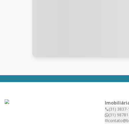
Imobiliári
(31) 3837-
(31) 98781
contato@b