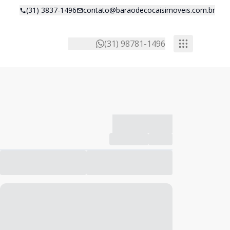
(31) 3837-1496
contato@baraodecocaisimoveis.com.br
(31) 98781-1496
-------------
Compartilhar
Favorito