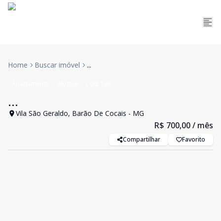
Home
Buscar imóvel
...
Apartamento
Aluguel
Cód:
188
...
Vila São Geraldo, Barão De Cocais - MG
R$ 700,00
/ mês
Compartilhar
Favorito