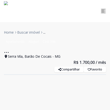
Home
Buscar imóvel
...
Apartamento
Aluguel
Cód:
346
...
Serra Vila, Barão De Cocais - MG
R$ 1.700,00
/ mês
Compartilhar
Favorito