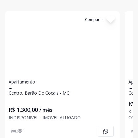
Cód:
321
Comparar
Có
Apartamento
Apa
...
...
Centro, Barão De Cocais - MG
Cent
R$ 
R$ 1.300,00
/ mês
KIT
INDISPONIVEL - IMOVEL ALUGADO
COM
PER
2
1
1