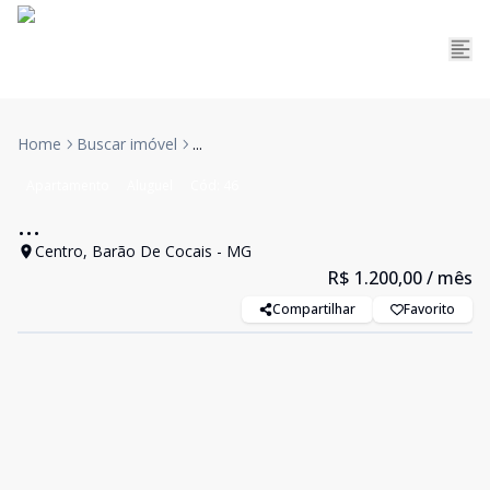
Home
Buscar imóvel
...
Apartamento
Aluguel
Cód:
46
...
Centro, Barão De Cocais - MG
R$ 1.200,00
/ mês
Compartilhar
Favorito